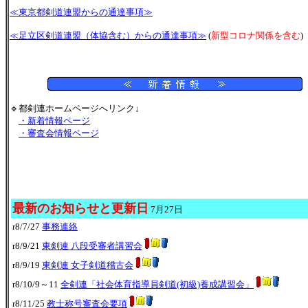
≪東京都剣道連盟からの通達事項≫
≪足立区剣道連盟（体協含む）からの通達事項≫
(
新型コロナ関係を含む
)
🔹都剣連ホームページへリンク↓
・新着情報ページ
・審査会情報ページ
最新のお知らせと更新日
7月27日
r8/7/27
事務連絡
r8/9/21
東剣連 八段受審者講習会
r8/9/19
東剣連 女子剣道稽古会
r8/10/9～11
全剣連「社会体育指導員剣道
(初級)養成講習会
」
r8/11/25
教士称号審査会要項