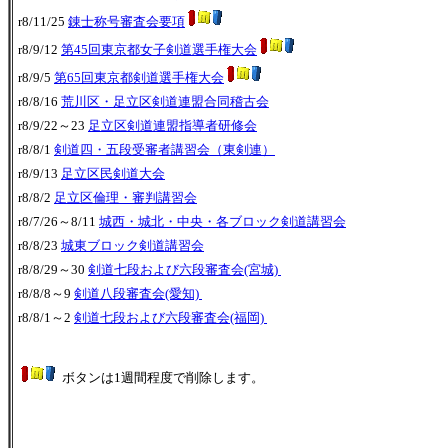
r8/11/25
錬士称号審査会要項
r8/9/12
第45回東京都女子剣道選手権大会
r8/9/5
第65回東京都剣道選手権大会
r8/8/16
荒川区・足立区剣道連盟合同稽古会
r8/9/22～23
足立区剣道連盟指導者研修会
r8/8/1
剣道四・五段受審者講習会
（東剣連）
r8/9/13
足立区民剣道大会
r8/8/2
足立区倫理・審判講習会
r8/7/26～8/11
城西・城北・中央・各ブロック剣道講習会
r8/8/23
城東ブロック剣道講習会
r8/8/29～30
剣道七段および六段審査会(宮城)
r8/8/8～9
剣道八段審査会(愛知)
r8/8/1～2
剣道七段および六段審査会(福岡)
ボタンは1週間程度で削除します。